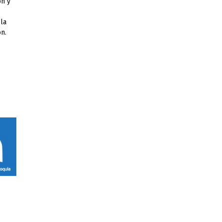
ón y
la
ón.