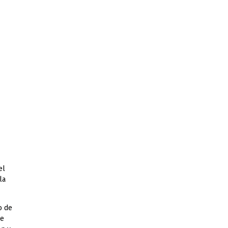
el
la
o de
ue